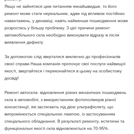
Якщо не зайнятися цим питанням якнайшвидше, то його
ремонт може стати нереальним, адже під впливом постійних
навантажень, у динаміці, навіть найменше пошкодження може
розростись у більшу проблему. З цієї причини ремонт
автомобільного скла необхідно виконувати відразу ж після
виявлення дефекту.
За допомогою слід звертатися виключно до професіоналів
своєї справи.Наша компанія пропонує свої послуги найвищої
якості, звертайтеся і переконайтеся в цьому на особистому
досвіді!
Ремонт автоскла- відновлення різних механічних пошкоджень
скла в автомобілі, з використанням фотополімерів різної
консистенції, які застигають під дією ультрафіолету, що
випромінюється спеціальною лампою, із застосуванням
спеціального обладнання. В результаті ремонту, естетичні та
функціональні якості скла відновлюються на 70-95%.