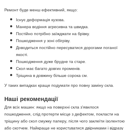
Ремонт буде менш ефективний, якщо:
Існує деформація кузова.
Манера водіння агресивна та швидка.
Постійно потрібно заїжджати на брівку.
Пошкодження у зоні обігріву.
Доводиться постійно пересуватися дорогами поганої
якості.
Пошкодження дуже брудне та старе.
Скол має багато довгих променів.
Тріщина в довжину більше сорока см.
У таких випадках краще подумати про повну заміну скла.
Наші рекомендації
Для всіх машин: якщо на поверхні скла з'явилося
пошкодження, слід протерти місце з дефектом, покласти на
тріщину або скол смужку паперу, після чого заклеїти ізолентою
або скотчем. Найкраще не користуватися двірниками і відразу