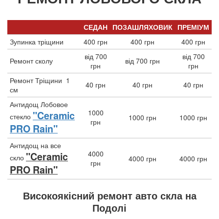
СЕДАН
ПОЗАШЛЯХОВИК
ПРЕМІУМ
Зупинка тріщини
400 грн
400 грн
400 грн
від 700
від 700
Ремонт сколу
від 700 грн
грн
грн
Ремонт Тріщини 1
40 грн
40 грн
40 грн
см
Антидощ Лобовое
1000
"Ceramic
стекло
1000 грн
1000 грн
грн
PRO Rain"
Антидощ на все
4000
"Ceramic
скло
4000 грн
4000 грн
грн
PRO Rain"
Високоякісний ремонт авто скла на
Подолі