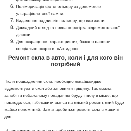
Полімеризація фотополімеру за допомогою
ультрафіолетової лампи.
Видалення надлишків полімеру, що вже застиг.
Докладний огляд та повна перевірка відремонтованої
ділянки.
Для покращення характеристик, бажано нанести
спеціальне покриття «Антидощ».
Ремонт скла в авто, коли і для кого він
потрібний
Після пошкодження скла, необхідно якнайшвидше
відремонтувати скол або заповнити тріщину. Так можна
запобігти небажаному попаданню бруду і пилу в місце, що
пошкодилося, і збільшити шанси на якісний ремонт, який буде
майже непомітний. Вам знадобиться ремонт скла в машині
для:
а) продовження терміну служби скляного покриття;