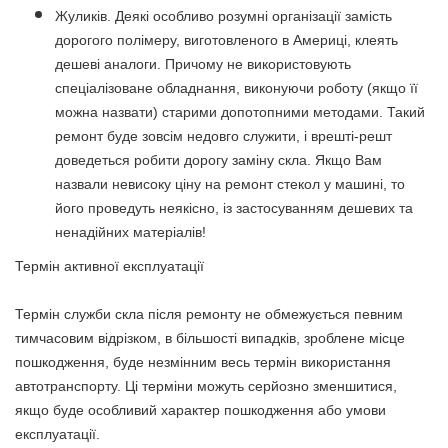
Жуликів. Деякі особливо розумні організації замість
дорогого полімеру, виготовленого в Америці, клеять
дешеві аналоги. Причому не використовують
спеціалізоване обладнання, виконуючи роботу (якщо її
можна назвати) старими допотопними методами. Такий
ремонт буде зовсім недовго служити, і врешті-решт
доведеться робити дорогу заміну скла. Якщо Вам
назвали невисоку ціну на ремонт стекол у машині, то
його проведуть неякісно, ​​із застосуванням дешевих та
ненадійних матеріалів!
Термін активної експлуатації
Термін служби скла після ремонту не обмежується певним
тимчасовим відрізком, в більшості випадків, зроблене місце
пошкодження, буде незмінним весь термін використання
автотранспорту. Ці терміни можуть серйозно зменшитися,
якщо буде особливий характер пошкодження або умови
експлуатації.