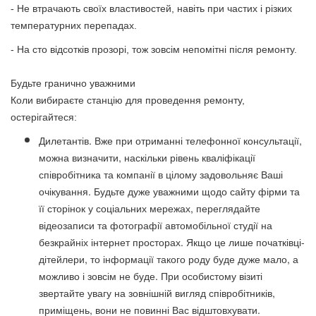
- Не втрачають своїх властивостей, навіть при частих і різких
температурних перепадах.
- На сто відсотків прозорі, тож зовсім непомітні після ремонту.
Будьте гранично уважними
Коли вибираєте станцію для проведення ремонту,
остерігайтеся:
Дилетантів. Вже при отриманні телефонної консультації,
можна визначити, наскільки рівень кваліфікації
співробітника та компанії в цілому задовольняє Ваші
очікування. Будьте дуже уважними щодо сайту фірми та
її сторінок у соціальних мережах, переглядайте
відеозаписи та фотографії автомобільної студії на
безкрайніх інтернет просторах. Якщо це лише початківці-
дітейлери, то інформації такого роду буде дуже мало, а
можливо і зовсім не буде. При особистому візиті
звертайте увагу на зовнішній вигляд співробітників,
приміщень, вони не повинні Вас відштовхувати.