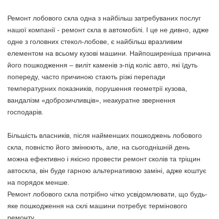
Ремонт лобового скла одна з найбільш затребуваних послуг
нашої компанії - ремонт скла в автомобілі. І це не дивно, адже
одне з головних стекол-лобове, є найбільш вразливим
елементом на всьому кузові машини. Найпоширеніша причина
його пошкодження – виліт каменів з-під коліс авто, які їдуть
попереду, часто причиною стають різкі перепади
температурних показників, порушення геометрії кузова,
вандалізм «доброзичливців», неакуратне звернення
господарів.
Більшість власників, після найменших пошкоджень лобового
скла, повністю його змінюють, але, на сьогоднішній день
можна ефективно і якісно провести ремонт сколів та тріщин
автоскла, він буде гарною альтернативою заміні, адже коштує
на порядок менше.
Ремонт лобового скла потрібно чітко усвідомлювати, що будь-
яке пошкодження на склі машини потребує термінового
ремонту.