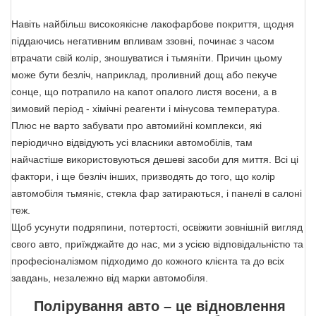
Навіть найбільш високоякісне лакофарбове покриття, щодня
піддаючись негативним впливам ззовні, починає з часом
втрачати свій колір, зношуватися і тьмяніти. Причин цьому
може бути безліч, наприклад, проливний дощ або пекуче
сонце, що потрапило на капот опалого листя восени, а в
зимовий період - хімічні реагенти і мінусова температура.
Плюс не варто забувати про автомийні комплекси, які
періодично відвідують усі власники автомобілів, там
найчастіше використовуються дешеві засоби для миття. Всі ці
фактори, і ще безліч інших, призводять до того, що колір
автомобіля тьмяніє, стекла фар затираються, і панелі в салоні
теж.
Щоб усунути подряпини, потертості, освіжити зовнішній вигляд
свого авто, приїжджайте до нас, ми з усією відповідальністю та
професіоналізмом підходимо до кожного клієнта та до всіх
завдань, незалежно від марки автомобіля.
Полірування авто – це відновлення