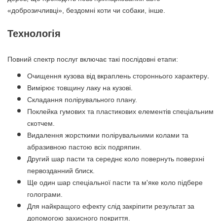
«доброзичливці», бездомні коти чи собаки, інше.
Технологія
Повний спектр послуг включає такі послідовні етапи:
Очищення кузова від вкраплень стороннього характеру.
Вимірює товщину лаку на кузові.
Складання полірувального плану.
Поклейка гумових та пластикових елементів спеціальним
скотчем.
Видалення жорсткими полірувальними колами та
абразивною пастою всіх подряпин.
Другий шар пасти та середнє коло повернуть поверхні
первозданний блиск.
Ще один шар спеціальної пасти та м'яке коло підбере
голограми.
Для найкращого ефекту слід закріпити результат за
допомогою захисного покриття.