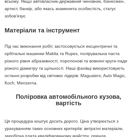
всьому. Якщо автовласник-державний чиновник, бізнесмен,
артист, банкір, або якась знаменита особистість, статус
зобов'язує.
Матеріали та інструмент
Під час виконання робіт, застосовується ексцентричні та
орбітальні машинки Makita та Rupes, полірувальна паста
різного рівня абразивності, поролонові та вовняні круги-пади
різного діаметру та щільності. Наші фахівці використовують
останні розробки від світових лідерів: Maguaiers, Auto Magic,
Koch, Menzerna.
Поліровка автомобільного кузова,
вартість
Ця процедура коштує досить дорого. Ціна утворюється з
урахуванням таких основних критеріїв: витратні матеріали,
заробітна плата кваліфікованому майстру, оренда