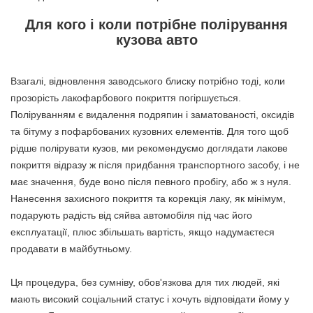
Для кого і коли потрібне полірування
кузова авто
Взагалі, відновлення заводського блиску потрібно тоді, коли
прозорість лакофарбового покриття погіршується.
Поліруванням є видалення подряпин і заматованості, оксидів
та бітуму з пофарбованих кузовних елементів. Для того щоб
рідше полірувати кузов, ми рекомендуємо доглядати лакове
покриття відразу ж після придбання транспортного засобу, і не
має значення, буде воно після певного пробігу, або ж з нуля.
Нанесення захисного покриття та корекція лаку, як мінімум,
подарують радість від сяйва автомобіля під час його
експлуатації, плюс збільшать вартість, якщо надумаєтеся
продавати в майбутньому.
Ця процедура, без сумніву, обов'язкова для тих людей, які
мають високий соціальний статус і хочуть відповідати йому у