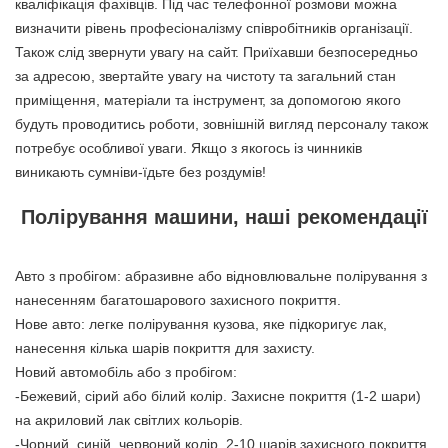
кваліфікація фахівців. Під час телефонної розмови можна
визначити рівень професіоналізму співробітників організації.
Також слід звернути увагу на сайт. Приїхавши безпосередньо
за адресою, звертайте увагу на чистоту та загальний стан
приміщення, матеріали та інструмент, за допомогою якого
будуть проводитись роботи, зовнішній вигляд персоналу також
потребує особливої ​​уваги. Якщо з якогось із чинників
виникають сумніви-їдьте без роздумів!
Полірування машини, наші рекомендації
Авто з пробігом: абразивне або відновлювальне полірування з
нанесенням багатошарового захисного покриття.
Нове авто: легке полірування кузова, яке підкоригує лак,
нанесення кілька шарів покриття для захисту.
Новий автомобіль або з пробігом:
-Бежевий, сірий або білий колір. Захисне покриття (1-2 шари)
на акриловий лак світлих кольорів.
-Чорний, синій, червоний колір. 2-10 шарів захисного покриття