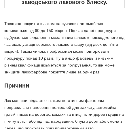
заводського лакового блиску.
Товщина покриття з лаком на сучасних автомобілях
коливається від 60 до 150 мікрон. Під час даної процедури
відбувається видалення механічним шляхом пошкодженого під
час експлуатації верхнього лакового шару (від двох до п'яти
мікрон). Таким чином, професіонал може повторювати
процедуру понад 10 разів. Ну а якщо фахівець із низьким
рівнем кваліфікації візьметься за полірування, то він може
знищити лакофарбове покриття лише за один раз!
Причини
Лак машини піддається таким негативним факторам:
неправильне нанесення поліролей для захисту, автомийка,
гравій і пісок на дорогах, комахи та птиці, гілки дерев і кущів на
пікніку в лісі, або під час паркування, бітум з доріг або смола з
дерев, що проходять повз припаркований авто