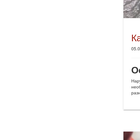
К
05.
О
Нар
нео
раз