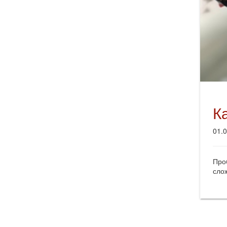
К
01.
Про
сло