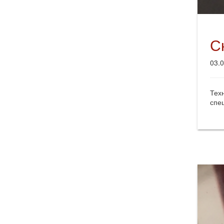
С
03.
Тех
спе