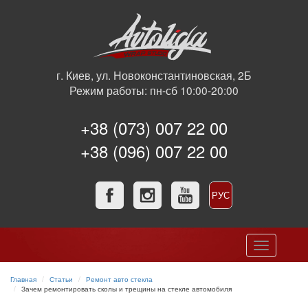
г. Киев, ул. Новоконстантиновская, 2Б
Режим работы: пн-сб 10:00-20:00
+38 (073) 007 22 00
+38 (096) 007 22 00
РУС
УКР
Toggle
navigation
Главная
Статьи
Ремонт авто стекла
Зачем ремонтировать сколы и трещины на стекле автомобиля