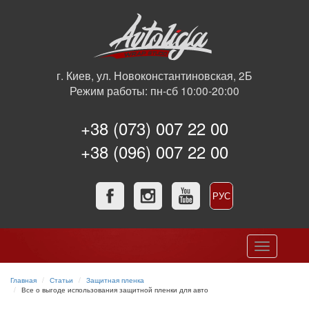
г. Киев, ул. Новоконстантиновская, 2Б
Режим работы: пн-сб 10:00-20:00
+38 (073) 007 22 00
+38 (096) 007 22 00
РУС
УКР
Toggle
navigation
Главная
Статьи
Защитная пленка
Все о выгоде использования защитной пленки для авто