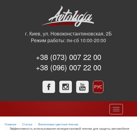
г. Киев, ул. Новоконстантиновская, 2Б
Режим работы: пн-сб 10:00-20:00
+38 (073) 007 22 00
+38 (096) 007 22 00
РУС
УКР
Toggle
navigation
Главная
Статьи
Виниловая цветная пленка
Эффективность использования полиуретановой пленки для защиты автомобиля